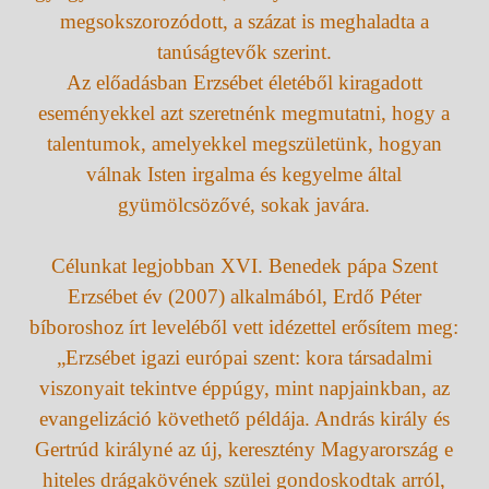
megsokszorozódott, a százat is meghaladta a
tanúságtevők szerint.
Az előadásban Erzsébet életéből kiragadott
eseményekkel azt szeretnénk megmutatni, hogy a
talentumok, amelyekkel megszületünk, hogyan
válnak Isten irgalma és kegyelme által
gyümölcsözővé, sokak javára.
Célunkat legjobban XVI. Benedek pápa Szent
Erzsébet év (2007) alkalmából, Erdő Péter
bíboroshoz írt leveléből vett idézettel erősítem meg:
„Erzsébet igazi európai szent: kora társadalmi
viszonyait tekintve éppúgy, mint napjainkban, az
evangelizáció követhető példája. András király és
Gertrúd királyné az új, keresztény Magyarország e
hiteles drágakövének szülei gondoskodtak arról,