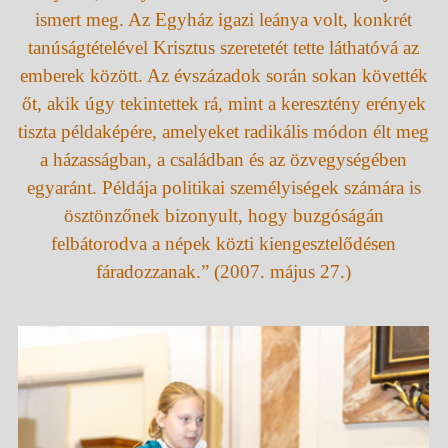
ismert meg. Az Egyház igazi leánya volt, konkrét
tanúságtételével Krisztus szeretetét tette láthatóvá az
emberek között. Az évszázadok során sokan követték
őt, akik úgy tekintettek rá, mint a keresztény erények
tiszta példaképére, amelyeket radikális módon élt meg
a házasságban, a családban és az özvegységében
egyaránt. Példája politikai személyiségek számára is
ösztönzőnek bizonyult, hogy buzgóságán
felbátorodva a népek közti kiengesztelődésen
fáradozzanak.” (2007. május 27.)