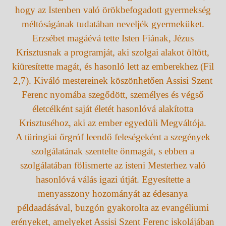
hogy az Istenben való örökbefogadott gyermekség
méltóságának tudatában neveljék gyermeküket.
Erzsébet magáévá tette Isten Fiának, Jézus
Krisztusnak a programját, aki szolgai alakot öltött,
kiüresítette magát, és hasonló lett az emberekhez (Fil
2,7). Kiváló mestereinek köszönhetően Assisi Szent
Ferenc nyomába szegődött, személyes és végső
életcélként saját életét hasonlóvá alakította
Krisztuséhoz, aki az ember egyedüli Megváltója.
A türingiai őrgróf leendő feleségeként a szegények
szolgálatának szentelte önmagát, s ebben a
szolgálatában fölismerte az isteni Mesterhez való
hasonlóvá válás igazi útját. Egyesítette a
menyasszony hozományát az édesanya
példaadásával, buzgón gyakorolta az evangéliumi
erényeket, amelyeket Assisi Szent Ferenc iskolájában