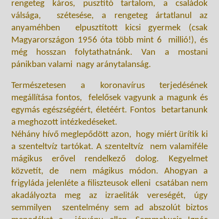
rengeteg káros, pusztító tartalom, a családok
válsága, szétesése, a rengeteg ártatlanul az
anyaméhben elpusztított kicsi gyermek (csak
Magyarországon 1956 óta több mint 6 millió!), és
még hosszan folytathatnánk. Van a mostani
pánikban valami nagy aránytalanság.
Természetesen a koronavírus terjedésének
megállítása fontos, felelősek vagyunk a magunk és
egymás egészségéért, életéért. Fontos betartanunk
a meghozott intézkedéseket.
Néhány hívő meglepődött azon, hogy miért ürítik ki
a szenteltvíz tartókat. A szenteltvíz nem valamiféle
mágikus erővel rendelkező dolog. Kegyelmet
közvetít, de nem mágikus módon. Ahogyan a
frigyláda jelenléte a filiszteusok elleni csatában nem
akadályozta meg az izraeliták vereségét, úgy
semmilyen szentelmény sem ad abszolút biztos