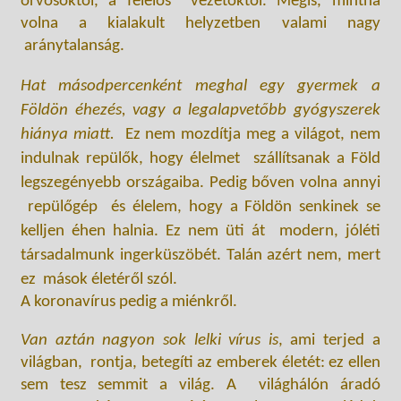
orvosoktól, a felelős vezetőktől. Mégis, mintha
volna a kialakult helyzetben valami nagy
aránytalanság.
Hat másodpercenként meghal egy gyermek a
Földön éhezés, vagy a legalapvetőbb gyógyszerek
hiánya miatt.
Ez nem mozdítja meg a világot, nem
indulnak repülők, hogy élelmet szállítsanak a Föld
legszegényebb országaiba. Pedig bőven volna annyi
repülőgép és élelem, hogy a Földön senkinek se
kelljen éhen halnia. Ez nem üti át modern, jóléti
társadalmunk ingerküszöbét. Talán azért nem, mert
ez mások életéről szól.
A koronavírus pedig a miénkről.
Van aztán nagyon sok lelki vírus is
, ami terjed a
világban, rontja, betegíti az emberek életét: ez ellen
sem tesz semmit a világ. A világhálón áradó