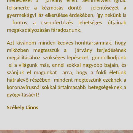
menedéket a járvány ellen. Semmelweis Ignác
felismerte a kézmosás döntő jelentőségét a
gyermekágyi láz elkerülése érdekében, így nekünk is
fontos a cseppfertőzés lehetséges útjainak
megakadályozásán fáradoznunk.
Azt kívánom minden kedves honfitársamnak, hogy
miközben megtesszük a járvány terjedésének
megállításához szükséges lépéseket, gondolkodjunk
el a világunk más, ennél sokkal nagyobb bajain, és
szánjuk el magunkat arra, hogy a földi életünk
hátralevő részében mindent megteszünk ezeknek a
koronavírusnál sokkal ártalmasabb betegségeknek a
gyógyításáért!
Székely János