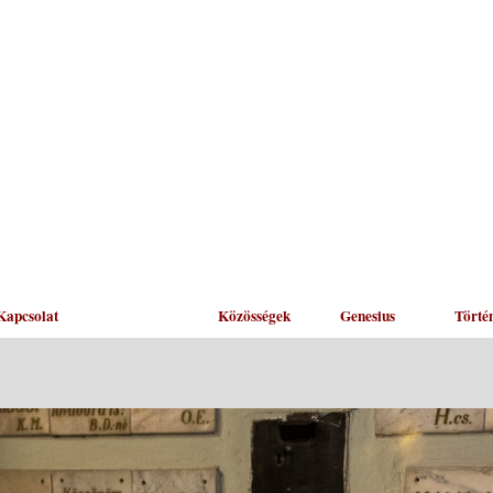
Kapcsolat
Hírek
Közösségek
Genesius
Törté