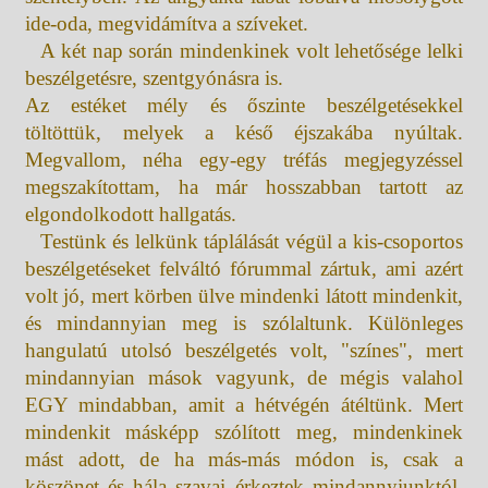
ide-oda, megvidámítva a szíveket.
A két nap során mindenkinek volt lehetősége lelki
beszélgetésre, szentgyónásra is.
Az estéket mély és őszinte beszélgetésekkel
töltöttük, melyek a késő éjszakába nyúltak.
Megvallom, néha egy-egy tréfás megjegyzéssel
megszakítottam, ha már hosszabban tartott az
elgondolkodott hallgatás.
Testünk és lelkünk táplálását végül a kis-csoportos
beszélgetéseket felváltó fórummal zártuk, ami azért
volt jó, mert körben ülve mindenki látott mindenkit,
és mindannyian meg is szólaltunk. Különleges
hangulatú utolsó beszélgetés volt, "színes", mert
mindannyian mások vagyunk, de mégis valahol
EGY mindabban, amit a hétvégén átéltünk. Mert
mindenkit másképp szólított meg, mindenkinek
mást adott, de ha más-más módon is, csak a
köszönet és hála szavai érkeztek mindannyiunktól,