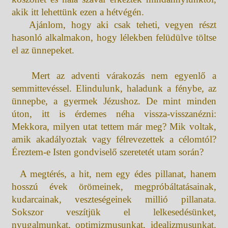
akik itt lehettünk ezen a hétvégén.
Ajánlom, hogy aki csak teheti, vegyen részt
hasonló alkalmakon, hogy lélekben felüdülve töltse
el az ünnepeket.
Mert az adventi várakozás nem egyenlő a
semmittevéssel. Elindulunk, haladunk a fénybe, az
ünnepbe, a gyermek Jézushoz. De mint minden
úton, itt is érdemes néha vissza-visszanézni:
Mekkora, milyen utat tettem már meg? Mik voltak,
amik akadályoztak vagy félrevezettek a célomtól?
Éreztem-e Isten gondviselő szeretetét utam során?
A megtérés, a hit, nem egy édes pillanat, hanem
hosszú évek örömeinek, megpróbáltatásainak,
kudarcainak, veszteségeinek millió pillanata.
Sokszor veszítjük el lelkesedésünket,
nyugalmunkat, optimizmusunkat, idealizmusunkat.