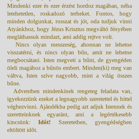
Mindenki ezer és ezer érzést hordoz magában, néha
letehetetlen, roskadozó terheket. Fontos, hogy
minden dolgunkat, rosszat és jót, oda tudjuk vinni
Atyánkhoz, hogy Jézus Krisztus megváltó fényében
megláthassuk mindazt, ami addig rejtve volt.
Nincs olyan messzeség, ahonnan ne lehetne
visszatérni, és nincs olyan bűn, amit ne lehetne
megbocsátani. Isten megveti a bűnt, de gyengéden
öleli magához a bűnös embert. Minden(ki) meg van
váltva, Isten szíve nagyobb, mint a világ összes
bűne.
Adventben mindenkinek rengeteg feladata van,
igyekezzünk ezeket a legnagyobb szeretettel és hittel
véghezvinni. Ajándékba pedig azt adjuk Istennek és
szeretteinknek egyaránt, ami a legértékesebb
kincsünk:
Időt!
Szeretetben, gyengédségben
eltöltött időt.