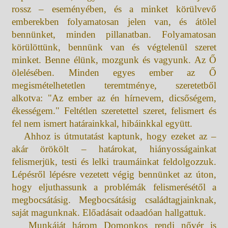
rossz – eseményében, és a minket körülvevő
emberekben folyamatosan jelen van, és átölel
bennünket, minden pillanatban. Folyamatosan
körülöttünk, bennünk van és végtelenül szeret
minket. Benne élünk, mozgunk és vagyunk. Az Ő
ölelésében. Minden egyes ember az Ő
megismételhetetlen teremtménye, szeretetből
alkotva: "Az ember az én hírnevem, dicsőségem,
ékességem." Feltétlen szeretettel szeret, felismert és
fel nem ismert határainkkal, hibáinkkal együtt.
Ahhoz is útmutatást kaptunk, hogy ezeket az –
akár örökölt – határokat, hiányosságainkat
felismerjük, testi és lelki traumáinkat feldolgozzuk.
Lépésről lépésre vezetett végig bennünket az úton,
hogy eljuthassunk a problémák felismerésétől a
megbocsátásig. Megbocsátásig családtagjainknak,
saját magunknak. Előadásait odaadóan hallgattuk.
Munkáját három Domonkos rendi nővér is