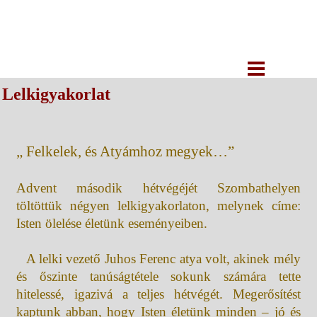
Lelkigyakorlat
„ Felkelek, és Atyámhoz megyek…”
Advent második hétvégéjét Szombathelyen
töltöttük négyen lelkigyakorlaton, melynek címe:
Isten ölelése életünk eseményeiben.
A lelki vezető Juhos Ferenc atya volt, akinek mély
és őszinte tanúságtétele sokunk számára tette
hitelessé, igazivá a teljes hétvégét. Megerősítést
kaptunk abban, hogy Isten életünk minden – jó és