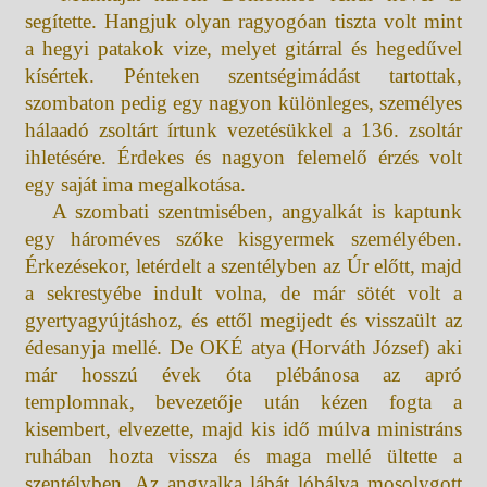
segítette. Hangjuk olyan ragyogóan tiszta volt mint
a hegyi patakok vize, melyet gitárral és hegedűvel
kísértek. Pénteken szentségimádást tartottak,
szombaton pedig egy nagyon különleges, személyes
hálaadó zsoltárt írtunk vezetésükkel a 136. zsoltár
ihletésére. Érdekes és nagyon felemelő érzés volt
egy saját ima megalkotása.
A szombati szentmisében, angyalkát is kaptunk
egy hároméves szőke kisgyermek személyében.
Érkezésekor, letérdelt a szentélyben az Úr előtt, majd
a sekrestyébe indult volna, de már sötét volt a
gyertyagyújtáshoz, és ettől megijedt és visszaült az
édesanyja mellé. De OKÉ atya (Horváth József) aki
már hosszú évek óta plébánosa az apró
templomnak, bevezetője után kézen fogta a
kisembert, elvezette, majd kis idő múlva ministráns
ruhában hozta vissza és maga mellé ültette a
szentélyben. Az angyalka lábát lóbálva mosolygott