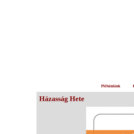
Plébániánk
Házasság Hete