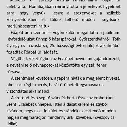
kezdetét, dr. Várszegi Asztrik Pannonhalmi Főapát úr
celebrálta. Homíliájában ráirányította a jelenlévők figyelmét
arra, hogy vegyük észre a szegényeket a szűkebb
környezetünkben, és tőlünk telhető módon segítsünk,
merjünk segíteni rajtuk.
Főapát úr a szentmise végén külön megáldotta a jubileumi
évfordulójukat ünneplő házaspárokat. Győrszentivánról Tóth
György és házastársa, 25. házassági évfordulójuk alkalmából
fogadták Főapát úr áldását.
Végül a keresztségben az Erzsébet névvel megajándékozott,
e nevet viselő névnaposokat köszöntötte egy szál fehér
rózsával.
A szentmisét követően, agapéra hívták a megjelent híveket,
ahol sok régi ismerős, barát örülhetett egymásnak a
viszontlátás alkalmából.
A szeretet és a segítő szándék hozta össze az embereket
Szent Erzsébet ünnepén. Isten áldását kérem és szívből
kívánom, hegy ez a lelkület és szándék az esztendő minden
napján megmaradjon mindannyiunk szívében. (Zvezdovics
Ildikó)